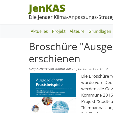
Direkt zum Inhalt
Cookie Verwaltung
JenKAS
Die Jenaer Klima-Anpassungs-Strate
Hauptnavigation
Aktuelles
Projekt
Akteure
Grundlagen
Broschüre "Ausgez
erschienen
Gespeichert von
admin
am
Di., 06.06.2017 - 16:34
Die Broschüre "
wurde vom Deutsc
werden alle Ge
Kommune 2016" v
Projekt "Stadt-
"Klimaanpassung