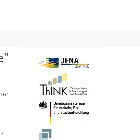
e"
016"
der